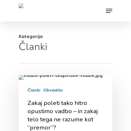
Skip
Menu
to
main
content
Kategorija
Članki
Članki
Obvestila
Zakaj poleti tako hitro
opustimo vadbo – in zakaj
telo tega ne razume kot
“premor”?