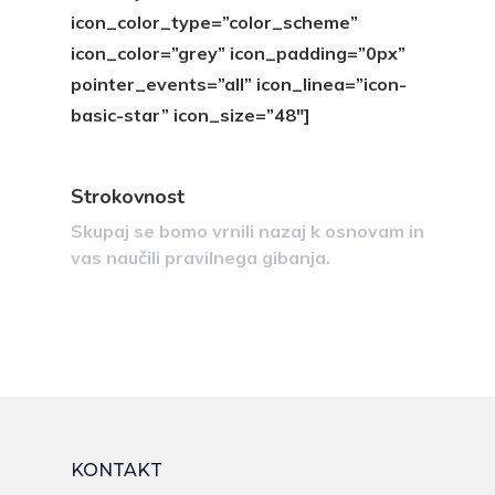
icon_color_type=”color_scheme”
icon_color=”grey” icon_padding=”0px”
pointer_events=”all” icon_linea=”icon-
basic-star” icon_size=”48″]
Strokovnost
Skupaj se bomo vrnili nazaj k osnovam in
vas naučili pravilnega gibanja.
KONTAKT