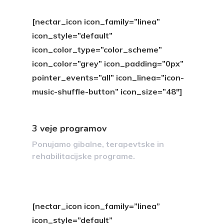
[nectar_icon icon_family=”linea”
icon_style=”default”
icon_color_type=”color_scheme”
icon_color=”grey” icon_padding=”0px”
pointer_events=”all” icon_linea=”icon-
music-shuffle-button” icon_size=”48″]
3 veje programov
Ponujamo gibalne, terapevtske in
rehabilitacijske programe.
[nectar_icon icon_family=”linea”
icon_style=”default”