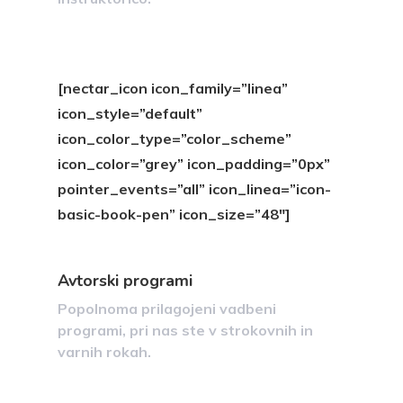
[nectar_icon icon_family=”linea”
icon_style=”default”
icon_color_type=”color_scheme”
icon_color=”grey” icon_padding=”0px”
pointer_events=”all” icon_linea=”icon-
basic-book-pen” icon_size=”48″]
Avtorski programi
Popolnoma prilagojeni vadbeni
programi, pri nas ste v strokovnih in
varnih rokah.