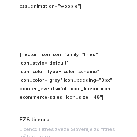
css_animation=”wobble”]
[nectar_icon icon_family=”linea”
icon_style=”default”
icon_color_type=”color_scheme”
icon_color=”grey” icon_padding=”0px”
pointer_events=”all” icon_linea=”icon-
ecommerce-sales” icon_size=”48″]
FZS licenca
Licenca Fitnes zveze Slovenije za fitnes
inštruktorico.