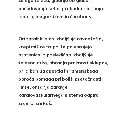
celega telesa, gibanja ob glasbi,
občudovanja sebe, prebuditi notranjo
lepoto, magnetizem in čarobnost.
Orientalski ples Izboljšuje ravnotežje,
krepi mišice trupa, te pa varujejo
hrbtenico in posledično izboljšuje
telesno držo, ohranja prožnost sklepov,
pri gibanju zapestja in ramenskega
obroča pomaga pri boljši pretočnosti
limfe, ohranja zdravje
kardiovaskularnega sistema odpira
srce, prsni koš.