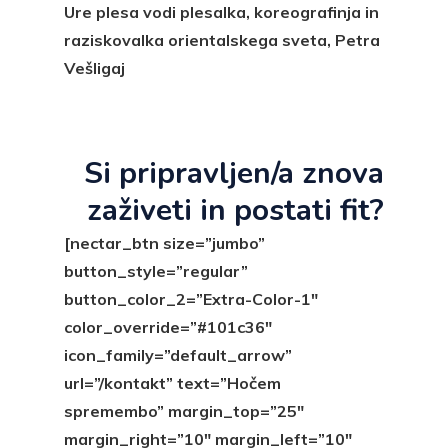
Ure plesa vodi plesalka, koreografinja in
raziskovalka orientalskega sveta, Petra
Vešligaj
Si pripravljen/a znova
zaživeti in postati fit?
[nectar_btn size=”jumbo”
button_style=”regular”
button_color_2=”Extra-Color-1″
color_override=”#101c36″
icon_family=”default_arrow”
url=”/kontakt” text=”Hočem
spremembo” margin_top=”25″
margin_right=”10″ margin_left=”10″