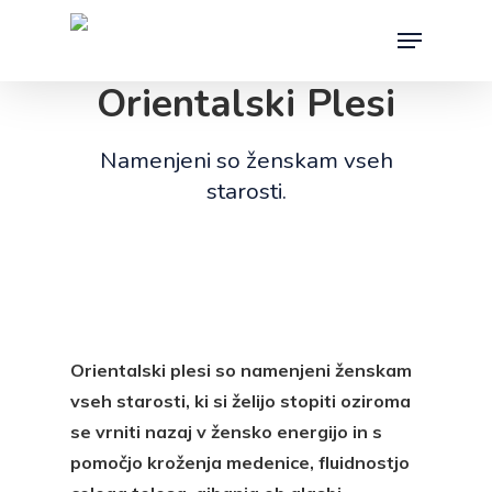
Skip
Menu
to
main
Orientalski Plesi
content
Namenjeni so ženskam vseh
starosti.
Orientalski plesi so namenjeni ženskam
vseh starosti, ki si želijo stopiti oziroma
se vrniti nazaj v žensko energijo in s
pomočjo kroženja medenice, fluidnostjo